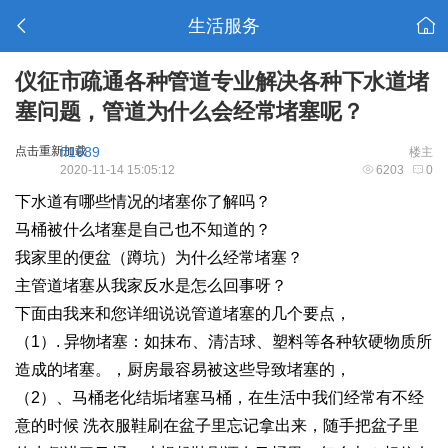
生活服务
仪征市疏通各种管道专业解决各种下水道堵
塞问题，管道为什么会经常堵塞呢？
点击重新加载
ff1689
楼主
2020-11-14 15:05:12
6203
0
下水道有哪些情况的堵塞你了解吗？
马桶被什么堵塞是自己也不知道的？
我家里的便盆（蹲坑）为什么经常堵塞？
主管道堵塞从我家反水是怎么回事呀？
下面由我来和您详细说说管道堵塞的几个要点，
（1）. 异物堵塞：如抹布、清洁球、塑料等各种软硬物质所
造成的堵塞。，厨房最容易被这些导致堵塞的，
（2）、马桶老化结垢堵塞马桶，在生活中我们经常有不经
意的时候 洗衣服鞋刷在盆子里忘记拿出来，随手把盆子里