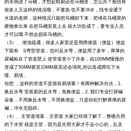
的水倒进了马桶，才想起鞋刷还在马桶里，怎么办？相信有
很多人又这样的情况哦，不要急 也不要冲水，找专业通下
水道的老师，这种情况只能把马桶卸下来，把堵在马桶里的
硬物拿出来 在把马桶安装上去 就大功告成了，要专业人员
才可以哦 不然会损坏马桶的。
（3）、 便池疏通，很多人家里还是用蹲便器（便盆）便盆
下面有 S弯型管道，也叫反水弯，便盆用了多年，厚厚的
尿碱粘在了管道壁上 使管道变小了许多，由100MM慢慢的
变成了50MM甚至10MM甚至还会堵死,所以造成蹲坑下水
慢、易堵。
你想 ，这样的管道不是很容易堵塞！有两种解决办法，1.
换反水弯 安装新的反水弯，免换便盆，2. 我们专业打尿碱
设备，不用换反水弯，不用换便盆，只是轻松打醉厚厚的尿
碱，冲水无阻碍。
（4）、主管道堵塞，主管道 大家已经很了解了，整楼共用
的下水管 就是主管，因为是共用大家才不会小心的，乱丢