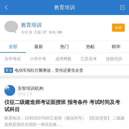
教育培训
教育培训
收藏
今日:
0
主题:
37
排名:
40
全部
最新
热门
热帖
精华
自学考试
小学中考
成考网教
江苏高考
技能培训
电动车闯红灯酿事故，受伤还要负全责
置顶
东智培训机构
2021-1-9
仪征二级建造师考证面授班 报考条件 考试时间及考
试科目
联系电话：15952537593王老师（微信同号） 【职业背景】 二级建
造师是指经全国统一考试合格 ...