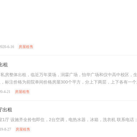
20-6-16
房屋租售
出租
套私房整体出租，临近万年菜场，润霖广场，怡华广场和仪中高中校区，
，标注价格为前院单间价格房屋300个平方，分上下两层，上下各有一
有空调），后 ...
-4-21
房屋租售
厅出租
小化纤宿舍4楼中装 2室1厅 设施齐全拎包即住，2台空调，电热水器，冰箱，洗衣机 联系电话；
9-8-27
房屋租售