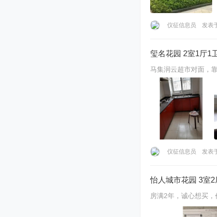
仪征信息员
发表于 
玺名花园 2室1厅1卫
马集润云超市对面，
仪征信息员
发表于 
怡人城市花园 3室2厅
房满2年，诚心想买