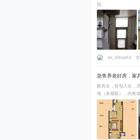
扰。
wx_s0bcpbUL
发
急售养老好房，家
家具全，拎包入住，天