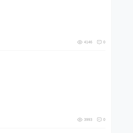
4146
0
3993
0