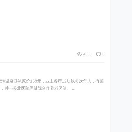
4330
0
元泡温泉游泳原价168元，业主餐厅12块钱每次每人，有菜
地（未领取），内有农庄和果园，业主可通票天乐湖嬉戏谷或日常散步，扬州南京每天两趟班车，并与苏北医院保健院合作养老保健。 ...