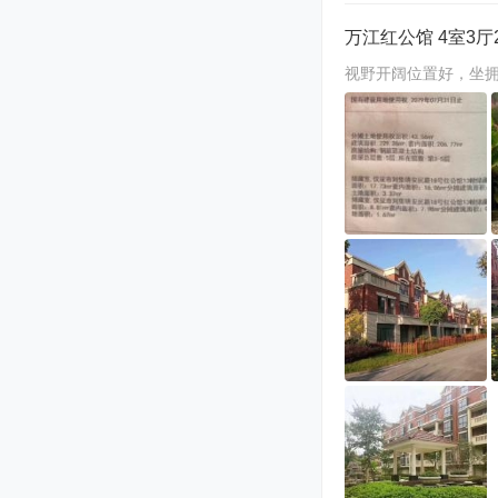
万江红公馆 4室3厅2
视野开阔位置好，坐