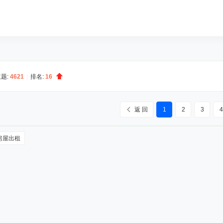
题:
4621
|
排名:
16
返 回
1
2
3
4
房屋出租