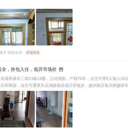
表于 2020-8-10
房屋租售
具全，拎包入住，低开市场价
乐湖养身岛二期13栋13楼，正对湖面，产权70年，业主可带5人每人20