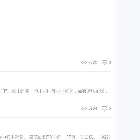
7630
0
山佳苑，西山雅集，恒丰小区等小区可选，如有请联系我，
5904
0
初中部房。 建筑面积53平米。 55万。可面议。非诚勿