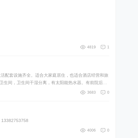
4819
1
生活配套设施齐全。适合大家庭居住，也适合酒店经营和旅
个卫生间，卫生间干湿分离，有太阳能热水器。有前院后
3683
0
13382753758
4006
0