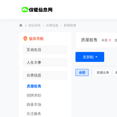
»
论坛社区
›
分类信息
›
房屋租售
仪
版块导航
房屋租售
征
今日:
0
|
主
信
互动生活
息
发新帖
人生大事
网
-
全部
房屋出售
分类信息
丰
富
房屋租售
多
招聘求职
彩
跳蚤市场
生活服务