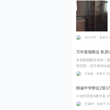
刘小可可
发表于 20
万年菜场附近 私房
金色家园附近现有一
馆经营，也可单间出租
院，前院有四间厢房（配
不倒翁
发表于 2020
精诚中学附近2室1
长城99
发表于 201