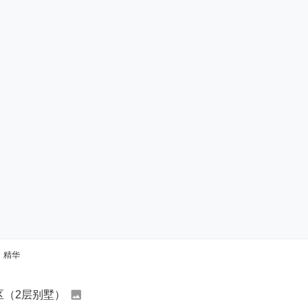
精华
区（2层别墅）