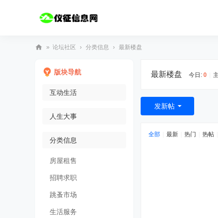
»
论坛社区
›
分类信息
›
最新楼盘
仪
版块导航
最新楼盘
征
今日:
0
|
主
信
互动生活
息
发新帖
人生大事
网
-
全部
|
最新
|
热门
|
热帖
|
分类信息
丰
富
房屋租售
多
招聘求职
彩
跳蚤市场
生活服务